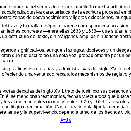
orado sobre papel verjurado de tono marfileño que ha adquirido 
na caligrafía cursiva característica de la escritura procesal em
uestra zonas de desvanecimiento y ligeras oxidaciones, aunque
del trazo y la grafía de época, parece corresponder a un asiento
ionan fechas concretas —entre ellas 1633 y 1638— que sitúan e
. La estructura del texto, sin márgenes amplios ni rúbricas des
desgarros significativos, aunque sí arrugas, dobleces y un desg
ugieren que fue escrito de una sola vez, probablemente por un 
spacio.
las prácticas escriturarias y administrativas del siglo XVII en
, ofreciendo una ventana directa a los mecanismos de registro y
 varias décadas del siglo XVII, trató de justificar sus derechos
. En él se mencionan testimonios, fechas y recuerdos que buscan
 los acontecimientos ocurridos entre 1626 y 1638. La escritura,
 en un litigio o reclamación. Cada línea intenta fijar la memori
ico era tenue y la supervivencia dependía tanto de los hechos viv
Atrás