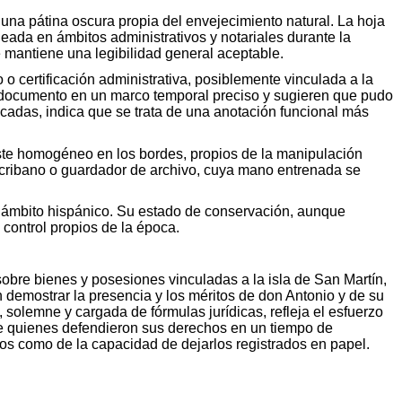
una pátina oscura propia del envejecimiento natural. La hoja
pleada en ámbitos administrativos y notariales durante la
 mantiene una legibilidad general aceptable.
 o certificación administrativa, posiblemente vinculada a la
l documento en un marco temporal preciso y sugieren que pudo
tacadas, indica que se trata de una anotación funcional más
aste homogéneo en los bordes, propios de la manipulación
escribano o guardador de archivo, cuya mano entrenada se
 el ámbito hispánico. Su estado de conservación, aunque
 control propios de la época.
 sobre bienes y posesiones vinculadas a la isla de San Martín,
 demostrar la presencia y los méritos de don Antonio y de su
 solemne y cargada de fórmulas jurídicas, refleja el esfuerzo
a de quienes defendieron sus derechos en un tiempo de
idos como de la capacidad de dejarlos registrados en papel.