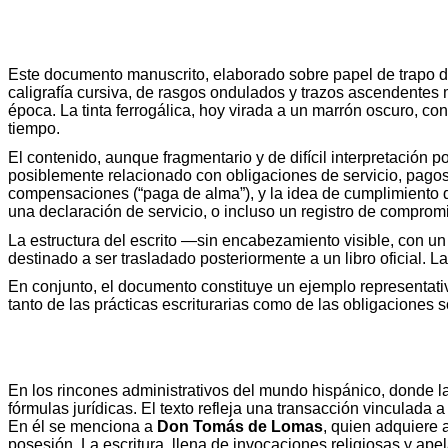
Este documento manuscrito, elaborado sobre papel de trapo de t
caligrafía cursiva, de rasgos ondulados y trazos ascendentes m
época. La tinta
ferrogálica
, hoy virada a un marrón oscuro, con
tiempo.
El contenido, aunque fragmentario y de difícil interpretación po
posiblemente relacionado con obligaciones de servicio, pagos 
compensaciones (“paga de alma”), y la idea de cumplimiento de
una declaración de servicio, o incluso un registro de compromis
La estructura del escrito —sin encabezamiento visible, con un
destinado a ser trasladado posteriormente a un libro oficial. La
En conjunto, el documento constituye un ejemplo representativ
tanto de las prácticas escriturarias como de las obligaciones s
En los rincones administrativos del mundo hispánico, donde la
fórmulas jurídicas. El texto refleja una transacción vinculada
En él se menciona a
Don Tomás de Lomas
, quien adquiere 
posesión. La escritura, llena de invocaciones religiosas y ape