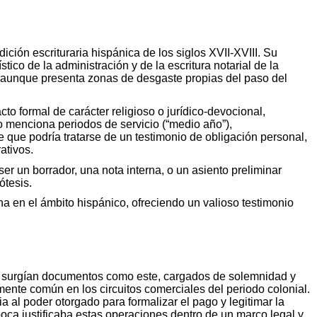
ción escrituraria hispánica de los siglos XVII‑XVIII. Su
ico de la administración y de la escritura notarial de la
xto, aunque presenta zonas de desgaste propias del paso del
acto formal de carácter religioso o jurídico‑devocional,
o menciona periodos de servicio (“medio año”),
 que podría tratarse de un testimonio de obligación personal,
ativos.
r un borrador, una nota interna, o un asiento preliminar
ótesis.
a en el ámbito hispánico, ofreciendo un valioso testimonio
vil, surgían documentos como este, cargados de solemnidad y
emente común en los circuitos comerciales del periodo colonial.
a al poder otorgado para formalizar el pago y legitimar la
poca justificaba estas operaciones dentro de un marco legal y