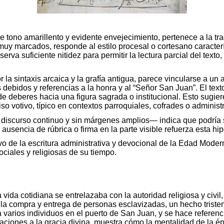
ono amarillento y evidente envejecimiento, pertenece a la tradi
uy marcados, responde al estilo procesal o cortesano característ
serva suficiente nitidez para permitir la lectura parcial del te
r la sintaxis arcaica y la grafía antigua, parece vincularse a un 
debidos y referencias a la honra y al “Señor San Juan”. El text
 deberes hacia una figura sagrada o institucional. Esto sugiere
o votivo, típico en contextos parroquiales, cofrades o administr
 discurso continuo y sin márgenes amplios— indica que podría se
 ausencia de rúbrica o firma en la parte visible refuerza esta hip
o de la escritura administrativa y devocional de la Edad Modern
ociales y religiosas de su tiempo.
 vida cotidiana se entrelazaba con la autoridad religiosa y ci
 a la compra y entrega de personas esclavizadas, un hecho trist
a varios individuos en el puerto de San Juan, y se hace referenci
laciones a la gracia divina, muestra cómo la mentalidad de la é