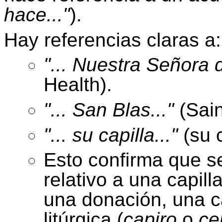
hace..."
).
Hay referencias claras a:
"... Nuestra Señora d
Health).
"... San Blas..."
(Sain
"... su capilla..."
(su c
Esto confirma que se
relativo a una capil
una donación, una c
litúrgica (
capiro
o
ce