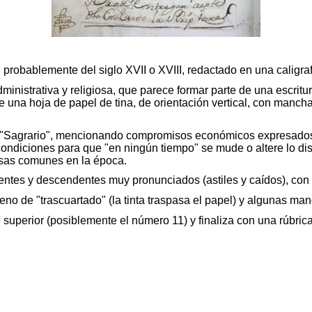
, probablemente del siglo XVII o XVIII, redactado en una caligr
ministrativa y religiosa, que parece formar parte de una escrit
re una hoja de papel de tina, de orientación vertical, con manch
y un "Sagrario", mencionando compromisos económicos expresado
ondiciones para que "en ningún tiempo" se mude o altere lo dispu
iosas comunes en la época.
ndentes y descendentes muy pronunciados (astiles y caídos), con
eno de "
trascuartado
" (la tinta traspasa el papel) y algunas m
 superior (posiblemente el número 11) y finaliza con una rúbrica 