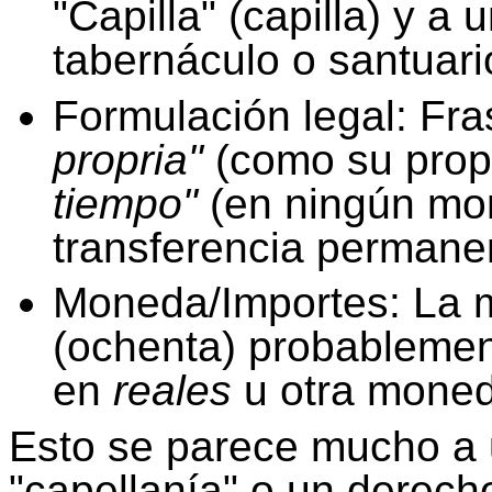
"Capilla" (capilla) y a 
tabernáculo o santuari
Formulación legal: F
propria"
(como su prop
tiempo"
(en ningún mo
transferencia permane
Moneda/Importes: La 
(ochenta) probablement
en
reales
u otra moned
Esto se parece mucho a u
"capellanía" o un derech