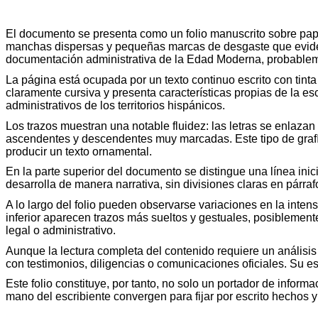
El documento se presenta como un folio manuscrito sobre papel
manchas dispersas y pequeñas marcas de desgaste que evidenc
documentación administrativa de la Edad Moderna, probablemen
La página está ocupada por un texto continuo escrito con tint
claramente cursiva y presenta características propias de la es
administrativos de los territorios hispánicos.
Los trazos muestran una notable fluidez: las letras se enlaza
ascendentes y descendentes muy marcadas. Este tipo de grafía 
producir un texto ornamental.
En la parte superior del documento se distingue una línea ini
desarrolla de manera narrativa, sin divisiones claras en párra
A lo largo del folio pueden observarse variaciones en la inten
inferior aparecen trazos más sueltos y gestuales, posiblement
legal o administrativo.
Aunque la lectura completa del contenido requiere un análisis
con testimonios, diligencias o comunicaciones oficiales. Su e
Este folio constituye, por tanto, no solo un portador de inform
mano del escribiente convergen para fijar por escrito hechos 