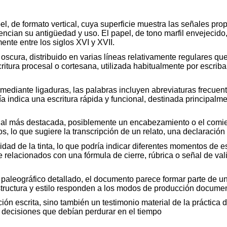
, de formato vertical, cuya superficie muestra las señales pro
ian su antigüedad y uso. El papel, de tono marfil envejecido
te entre los siglos XVI y XVII.
a oscura, distribuido en varias líneas relativamente regulares 
critura procesal o cortesana, utilizada habitualmente por escrib
n mediante ligaduras, las palabras incluyen abreviaturas frecue
indica una escritura rápida y funcional, destinada principalmen
cial más destacada, posiblemente un encabezamiento o el comienzo
fos, lo que sugiere la transcripción de un relato, una declaraci
sidad de la tinta, lo que podría indicar diferentes momentos de 
e relacionados con una fórmula de cierre, rúbrica o señal de v
 paleográfico detallado, el documento parece formar parte de un 
structura y estilo responden a los modos de producción document
ación escrita, sino también un testimonio material de la práctica
y decisiones que debían perdurar en el tiempo