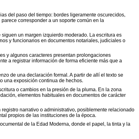
pias del paso del tiempo: bordes ligeramente oscurecidos,
, parece corresponder a un soporte común en la
que siguen un margen izquierdo moderado. La escritura es
anos y funcionarios en documentos notariales, judiciales o
ntes y algunos caracteres presentan prolongaciones
te a registrar información de forma eficiente más que a
 de una declaración formal. A partir de allí el texto se
ón o una exposición continua de hechos.
escritura o cambios en la presión de la pluma. En la zona
alidación, elementos habituales en documentos de carácter
registro narrativo o administrativo, posiblemente relacionado
al propios de las instituciones de la época.
 documental de la Edad Moderna, donde el papel, la tinta y la