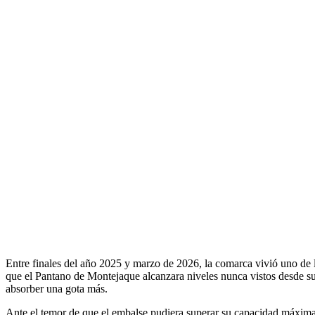
Entre finales del año 2025 y marzo de 2026, la comarca vivió uno de l
que el Pantano de Montejaque alcanzara niveles nunca vistos desde su
absorber una gota más.
Ante el temor de que el embalse pudiera superar su capacidad máxima y