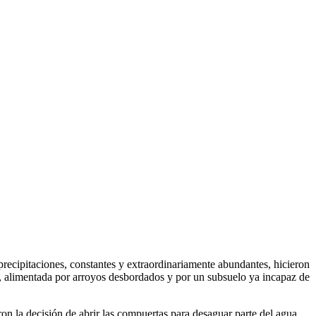
precipitaciones, constantes y extraordinariamente abundantes, hicieron
a, alimentada por arroyos desbordados y por un subsuelo ya incapaz de
on la decisión de abrir las compuertas para desaguar parte del agua