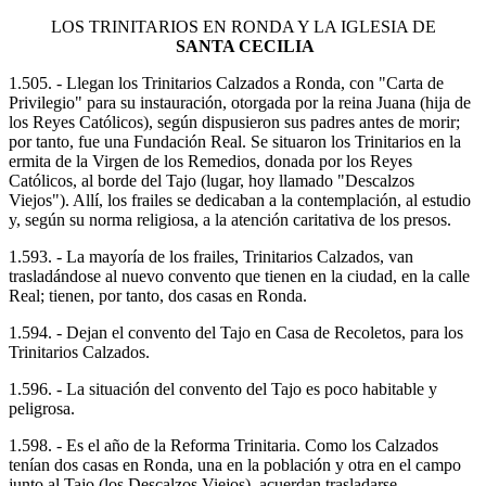
LOS TRINITARIOS EN RONDA Y LA IGLESIA DE
SANTA CECILIA
1.505. - Llegan los Trinitarios Calzados a Ronda, con "Carta de
Privilegio" para su instauración, otorgada por la reina Juana (hija de
los Reyes Católicos), según dispusieron sus padres antes de morir;
por tanto, fue una Fundación Real. Se situaron los Trinitarios en la
ermita de la Virgen de los Remedios, donada por los Reyes
Católicos, al borde del Tajo (lugar, hoy llamado "Descalzos
Viejos"). Allí, los frailes se dedicaban a la contemplación, al estudio
y, según su norma religiosa, a la atención caritativa de los presos.
1.593. - La mayoría de los frailes, Trinitarios Calzados, van
trasladándose al nuevo convento que tienen en la ciudad, en la calle
Real; tienen, por tanto, dos casas en Ronda.
1.594. - Dejan el convento del Tajo en Casa de Recoletos, para los
Trinitarios Calzados.
1.596. - La situación del convento del Tajo es poco habitable y
peligrosa.
1.598. - Es el año de la Reforma Trinitaria. Como los Calzados
tenían dos casas en Ronda, una en la población y otra en el campo
junto al Tajo (los Descalzos Viejos), acuerdan trasladarse,