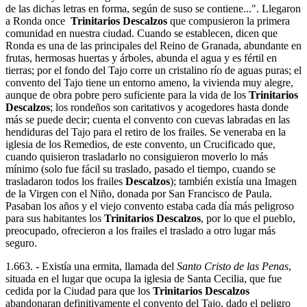
de las dichas letras en forma, según de suso se contiene...". Llegaron
a Ronda once
Trinitarios Descalzos
que compusieron la primera
comunidad en nuestra ciudad. Cuando se establecen, dicen que
Ronda es una de las principales del Reino de Granada, abundante en
frutas, hermosas huertas y árboles, abunda el agua y es fértil en
tierras; por el fondo del Tajo corre un cristalino río de aguas puras; el
convento del Tajo tiene un entorno ameno, la vivienda muy alegre,
aunque de obra pobre pero suficiente para la vida de los
Trinitarios
Descalzos
; los rondeños son caritativos y acogedores hasta donde
más se puede decir; cuenta el convento con cuevas labradas en las
hendiduras del Tajo para el retiro de los frailes. Se veneraba en la
iglesia de los Remedios, de este convento, un Crucificado que,
cuando quisieron trasladarlo no consiguieron moverlo lo más
mínimo (solo fue fácil su traslado, pasado el tiempo, cuando se
trasladaron todos los frailes
Descalzos
); también existía una Imagen
de la Virgen con el Niño, donada por San Francisco de Paula.
Pasaban los años y el viejo convento estaba cada día más peligroso
para sus habitantes los
Trinitarios Descalzos
, por lo que el pueblo,
preocupado, ofrecieron a los frailes el traslado a otro lugar más
seguro.
1.663. - Existía una ermita, llamada del
Santo Cristo de las Penas
,
situada en el lugar que ocupa la iglesia de Santa Cecilia, que fue
cedida por la Ciudad para que los
Trinitarios
Descalzos
abandonaran definitivamente el convento del Tajo, dado el peligro