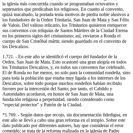
la iglesia más concurrida cuando se programaban octovarios y
septenarios que predicaban los religiosos. En cuanto al convento,
quizá inacabado, la portada tenía motivos de piedra noble alusivos a
los fundadores de la Orden Trinitaria, San Juan de Mata y San Félix
de Valois. Del valioso relicario, los Trinitarios quisieron enriquecer
sus conventos con reliquias de Santos Mártires de la Ciudad Eterna
en los primeros siglos del cristianismo; así, enviaron a Ronda el
cuerpo de San Cristóbal mártir, siendo guardado en el convento de
los Descalzos.
1.721. - En este año se identificó el cuerpo del fundador de la
Orden, San Juan de Mata. Esto ocasionó una gran alegría en todos
los Trinitarios Descalzos, y, en todos sus conventos fue celebrado.
El de Ronda no fue menos, no solo para la comunidad rondeña, sino
para toda la población que estaba muy ligada a los intereses de los
Descalzos, sobre todo porque muchos rondeños habían recibido
favores por la intercesión del Santo; por tanto, el Cabildo y
Autoridades acordaron, en honor de San Juan de Mata, una
fundación religiosa a perpetuidad, siendo considerado como
"especial protector" y Patrón de la Ciudad.
*1.769. - Según datos que recojo, sin documentación fidedigna, en
este año se llevó a cabo una gran reforma en el templo. Sobre este
dato publicado por diferentes autores, hay que considerar el error
cometido: se trata de la reforma realizada en la iglesia de Padre