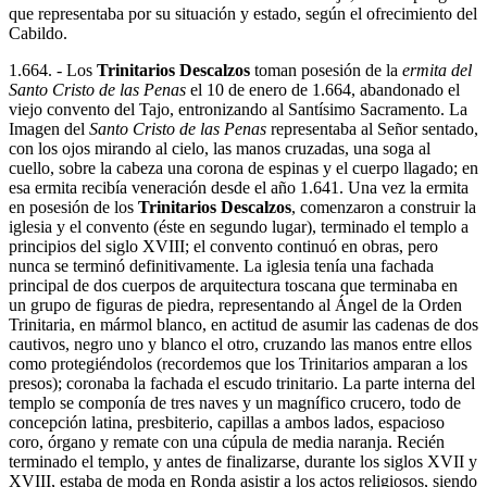
que representaba por su situación y estado, según el ofrecimiento del
Cabildo.
1.664. - Los
Trinitarios Descalzos
toman posesión de la
ermita del
Santo Cristo de las Penas
el 10 de enero de 1.664, abandonado el
viejo convento del Tajo, entronizando al Santísimo Sacramento. La
Imagen del
Santo Cristo de las Penas
representaba al Señor sentado,
con los ojos mirando al cielo, las manos cruzadas, una soga al
cuello, sobre la cabeza una corona de espinas y el cuerpo llagado; en
esa ermita recibía veneración desde el año 1.641. Una vez la ermita
en posesión de los
Trinitarios Descalzos
, comenzaron a construir la
iglesia y el convento (éste en segundo lugar), terminado el templo a
principios del siglo XVIII; el convento continuó en obras, pero
nunca se terminó definitivamente. La iglesia tenía una fachada
principal de dos cuerpos de arquitectura toscana que terminaba en
un grupo de figuras de piedra, representando al Ángel de la Orden
Trinitaria, en mármol blanco, en actitud de asumir las cadenas de dos
cautivos, negro uno y blanco el otro, cruzando las manos entre ellos
como protegiéndolos (recordemos que los Trinitarios amparan a los
presos); coronaba la fachada el escudo trinitario. La parte interna del
templo se componía de tres naves y un magnífico crucero, todo de
concepción latina, presbiterio, capillas a ambos lados, espacioso
coro, órgano y remate con una cúpula de media naranja. Recién
terminado el templo, y antes de finalizarse, durante los siglos XVII y
XVIII, estaba de moda en Ronda asistir a los actos religiosos, siendo