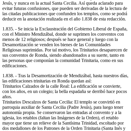
Jesús, y nunca en la actual Santa Cecilia. Así queda aclarado para
evitar futuras confusiones, que pueden ser derivadas de la lectura de
las citadas publicaciones que confunden los templos, como se podrá
deducir en la anotación realizada en el año 1.838 de esta redacción.
1.835. - Se inicia la Exclaustración del Gobierno Liberal de España,
con el Ministro Mendizábal, donde se suprimen los conventos con
menos de 12 religiosos; después se hace general y luego con la
Desamortización se venden los bienes de las Comunidades
Religiosas suprimidas. Por tal motivo, los Trinitarios desaparecen de
sus conventos de Ronda, siendo abandonados a su suerte, tanto en
las personas que componían la comunidad Trinitaria, como en sus
edificaciones.
1.838. - Tras la Desamortización de Mendizábal, hasta nuestros días,
las edificaciones trinitarias en Ronda quedan así:
Trinitarios Calzados de la calle Real: La edificación se convierte,
con los años, en un colegio; la bella espadaña se derribó hace pocos
años.
Trinitarios Descalzos de Santa Cecilia: El templo se convirtió en
parroquia auxiliar de Santa Cecilia (Padre Jesús), para luego tener
autonomía propia. Se conservaron las entradas al convento y a la
iglesia, los retablos (faltan las Imágenes de la Orden), el retablo
mayor que tiene un relieve de la Santísima Trinidad, escoltado por
dos medallones de los Patrones de la Orden Trinitaria (Santa Inés y