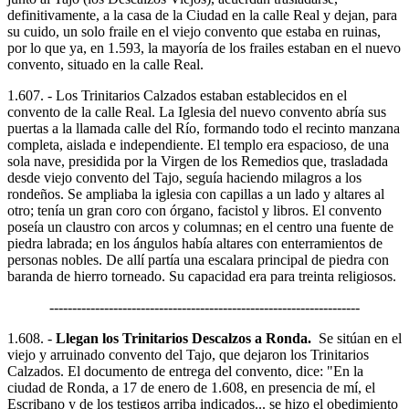
definitivamente, a la casa de la Ciudad en la calle Real y dejan, para
su cuido, un solo fraile en el viejo convento que estaba en ruinas,
por lo que ya, en 1.593, la mayoría de los frailes estaban en el nuevo
convento, situado en la calle Real.
1.607. - Los Trinitarios Calzados estaban establecidos en el
convento de la calle Real. La Iglesia del nuevo convento abría sus
puertas a la llamada calle del Río, formando todo el recinto manzana
completa, aislada e independiente. El templo era espacioso, de una
sola nave, presidida por la Virgen de los Remedios que, trasladada
desde viejo convento del Tajo, seguía haciendo milagros a los
rondeños. Se ampliaba la iglesia con capillas a un lado y altares al
otro; tenía un gran coro con órgano, facistol y libros. El convento
poseía un claustro con arcos y columnas; en el centro una fuente de
piedra labrada; en los ángulos había altares con enterramientos de
personas nobles. De allí partía una escalara principal de piedra con
baranda de hierro torneado. Su capacidad era para treinta religiosos.
--------------------------------------------------------------------
1.608. -
Llegan los Trinitarios Descalzos a Ronda.
Se sitúan en el
viejo y arruinado convento del Tajo, que dejaron los Trinitarios
Calzados. El documento de entrega del convento, dice: "En la
ciudad de Ronda, a 17 de enero de 1.608, en presencia de mí, el
Escribano y de los testigos arriba indicados... se hizo el obedimiento