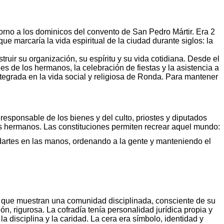
rno a los dominicos del convento de San Pedro Mártir. Era 2
ue marcaría la vida espiritual de la ciudad durante siglos: la
uir su organización, su espíritu y su vida cotidiana. Desde el
s de los hermanos, la celebración de fiestas y la asistencia a
egrada en la vida social y religiosa de Ronda. Para mantener
sponsable de los bienes y del culto, priostes y diputados
os hermanos. Las constituciones permiten recrear aquel mundo:
rtes en las manos, ordenando a la gente y manteniendo el
 que muestran una comunidad disciplinada, consciente de su
ón, rigurosa. La cofradía tenía personalidad jurídica propia y
 disciplina y la caridad. La cera era símbolo, identidad y