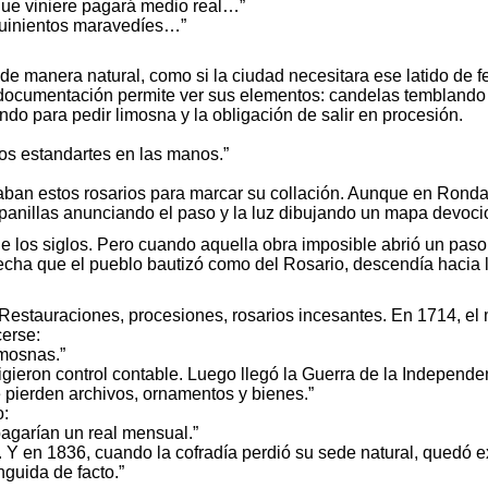
que viniere pagará medio real…”
 quinientos maravedíes…”
i de manera natural, como si la ciudad necesitara ese latido 
a documentación permite ver sus elementos: candelas temblando
o para pedir limosna y la obligación de salir en procesión.
os estandartes en las manos.”
ilizaban estos rosarios para marcar su collación. Aunque en Rond
mpanillas anunciando el paso y la luz dibujando un mapa devoci
 de los siglos. Pero cuando aquella obra imposible abrió un paso
recha que el pueblo bautizó como del Rosario, descendía hacia l
. Restauraciones, procesiones, rosarios incesantes. En 1714, 
cerse:
imosnas.”
gieron control contable. Luego llegó la Guerra de la Independe
pierden archivos, ornamentos y bienes.”
o:
pagarían un real mensual.”
a. Y en 1836, cuando la cofradía perdió su sede natural, quedó 
nguida de facto.”