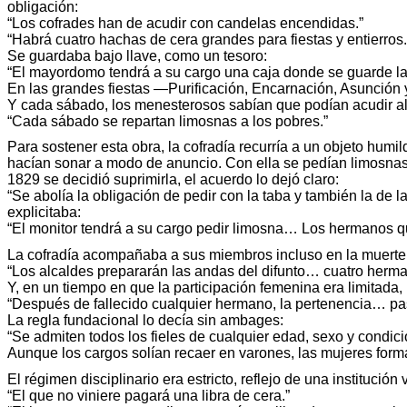
obligación:
“Los cofrades han de acudir con candelas encendidas.”
“Habrá cuatro hachas de cera grandes para fiestas y entierros.
Se guardaba bajo llave, como un tesoro:
“El mayordomo tendrá a su cargo una caja donde se guarde la c
En las grandes fiestas —Purificación, Encarnación, Asunción y
Y cada sábado, los menesterosos sabían que podían acudir al
“Cada sábado se repartan limosnas a los pobres.”
Para sostener esta obra, la cofradía recurría a un objeto hum
hacían sonar a modo de anuncio. Con ella se pedían limosnas en
1829 se decidió suprimirla, el acuerdo lo dejó claro:
“Se abolía la obligación de pedir con la taba y también la de l
explicitaba:
“El monitor tendrá a su cargo pedir limosna… Los hermanos qu
La cofradía acompañaba a sus miembros incluso en la muerte
“Los alcaldes prepararán las andas del difunto… cuatro herma
Y, en un tiempo en que la participación femenina era limitada,
“Después de fallecido cualquier hermano, la pertenencia… pase
La regla fundacional lo decía sin ambages:
“Se admiten todos los fieles de cualquier edad, sexo y condic
Aunque los cargos solían recaer en varones, las mujeres form
El régimen disciplinario era estricto, reflejo de una institución
“El que no viniere pagará una libra de cera.”