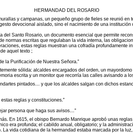
HERMANDAD DEL ROSARIO
rallas y campanas, un pequeño grupo de fieles se reunió en to
 gesto devocional aislado, sino el nacimiento de una institución q
a del Santo Rosario, un documento esencial que permite reconstr
 normas escritas que regulaban la vida interna, las obligacione
aciones, estas reglas muestran una cofradía profundamente int
de aquel texto ;
e la Purificación de Nuestra Señora.”
temente sólida: alcaldes encargados del orden, un mayordomo re
oria escrita y un monitor que recorría las calles avisando a l
rtes pintados… y que los alcaldes salgan con dichos estanda
estas reglas y constituciones.”
 dejar persona que haga sus avisos…”
más. En 1615, el obispo Bernardo Manrique aprobó unas reglas
co era profunda; el cabildo anual, obligatorio; y la administraci
La vida cotidiana de la hermandad estaba marcada por la luz, la