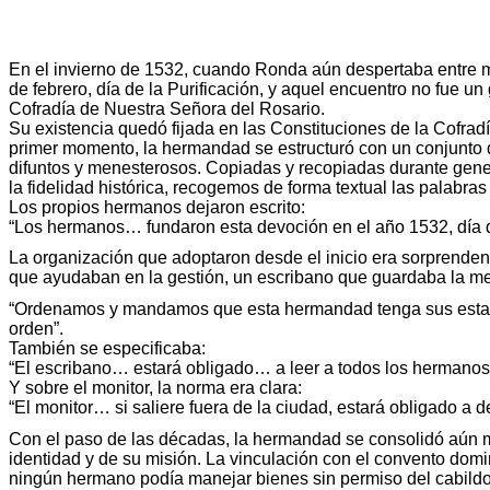
En el invierno de 1532, cuando Ronda aún despertaba entre mu
de febrero, día de la Purificación, y aquel encuentro no fue un
Cofradía de Nuestra Señora del Rosario.
Su existencia quedó fijada en las Constituciones de la Cofradí
primer momento, la hermandad se estructuró con un conjunto de
difuntos y menesterosos. Copiadas y recopiadas durante gener
la fidelidad histórica, recogemos de forma textual las palabras 
Los propios hermanos dejaron escrito:
“Los hermanos… fundaron esta devoción en el año 1532, día d
La organización que adoptaron desde el inicio era sorprenden
que ayudaban en la gestión, un escribano que guardaba la mem
“Ordenamos y mandamos que esta hermandad tenga sus estanda
orden”.
También se especificaba:
“El escribano… estará obligado… a leer a todos los hermanos 
Y sobre el monitor, la norma era clara:
“El monitor… si saliere fuera de la ciudad, estará obligado a
Con el paso de las décadas, la hermandad se consolidó aún 
identidad y de su misión. La vinculación con el convento domini
ningún hermano podía manejar bienes sin permiso del cabildo. 