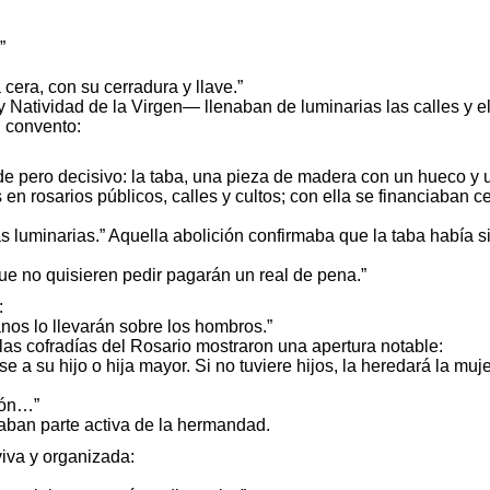
”
era, con su cerradura y llave.”
 Natividad de la Virgen— llenaban de luminarias las calles y el
 convento:
ilde pero decisivo: la taba, una pieza de madera con un hueco y
 rosarios públicos, calles y cultos; con ella se financiaban ce
as luminarias.” Aquella abolición confirmaba que la taba había s
e no quisieren pedir pagarán un real de pena.”
:
nos lo llevarán sobre los hombros.”
 las cofradías del Rosario mostraron una apertura notable:
 a su hijo o hija mayor. Si no tuviere hijos, la heredará la muj
ión…”
aban parte activa de la hermandad.
 viva y organizada: