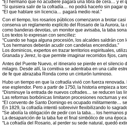
“El hermano que no acudiere pagará una libra de cera… y el 
“Si quisiera salir de la cofradía… no podrá hacerlo sin pagar
“El que hablare sin licencia… pagará medio real.”
Con el tiempo, los rosarios públicos comenzaron a brotar cas
conserva un reglamento explícito del Rosario de la Aurora, l
como banderas devotas, un monitor que avisaba, la taba sonand
Los textos lo expresan con sencillez:
“Cuando se haga alguna procesión, los alcaldes saldrán con l
“Los hermanos deberán acudir con candelas encendidas.”
Los dominicos, expertos en trazar territorios espirituales, ut
Granada y Jerez, lo que permite imaginar recorridos fijos, ca
Antes del Puente Nuevo, el itinerario se pierde en el silencio
milagro. Desde allí, la comitiva se adentraba en una calle est
de fe que abrazaba Ronda como un cinturón luminoso.
Hubo un tiempo en que la cofradía vivió con fuerza renovada
ese esplendor. Pero a partir de 1750, la historia empieza a tor
“Disminuye la entrada de nuevos cofrades… se reducen las l
Las reformas borbónicas limitaron procesiones nocturnas y exi
“El convento de Santo Domingo es ocupado militarmente… se 
En 1829, la cofradía intentó sobrevivir flexibilizando lo sagrad
“Se abolía la obligación de pedir con la taba… los hermanos 
La desaparición de la taba fue el final simbólico de una époc
“La cofradía del Rosario, al perder su sede natural, quedó exti