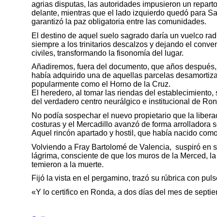
agrias disputas, las autoridades impusieron un reparto
delante, mientras que el lado izquierdo quedó para Sa
garantizó la paz obligatoria entre las comunidades.
El destino de aquel suelo sagrado daría un vuelco rad
siempre a los trinitarios descalzos y dejando el conv
civiles, transformando la fisonomía del lugar.
Añadiremos, fuera del documento, que años después, e
había adquirido una de aquellas parcelas desamortiza
popularmente como el Horno de la Cruz.
El heredero, al tomar las riendas del establecimiento
del verdadero centro neurálgico e institucional de Ron
No podía sospechar el nuevo propietario que la libera
costuras y el Mercadillo avanzó de forma arrolladora s
Aquel rincón apartado y hostil, que había nacido com
Volviendo a Fray Bartolomé de Valencia, suspiró en su
lágrima, consciente de que los muros de la Merced, la
temieron a la muerte.
Fijó la vista en el pergamino, trazó su rúbrica con puls
«Y lo certifico en Ronda, a dos días del mes de sept