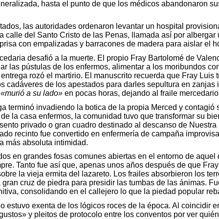
generalizada, hasta el punto de que los médicos abandonaron
ctados, las autoridades ordenaron levantar un hospital provisio
calle del Santo Cristo de las Penas, llamada así por albergar
risa con empalizadas y barracones de madera para aislar el ho
rcedaria desafió a la muerte. El propio Fray Bartolomé de Valen
iar las pústulas de los enfermos, alimentar a los moribundos con
ya entrega rozó el martirio. El manuscrito recuerda que Fray Lu
os cadáveres de los apestados para darles sepultura en zanjas
y
«murió a su lado»
en pocas horas, dejando al fraile mercedario
aga terminó invadiendo la botica de la propia Merced y contagió 
 de la casa enfermos, la comunidad tuvo que transformar su bien
posento privado o gran cuadro destinado al descanso de Nuest
ado recinto fue convertido en enfermería de campaña improvisad
la más absoluta intimidad.
ados en grandes fosas comunes abiertas en el entorno de aquel 
re. Tanto fue así que, apenas unos años después de que Fray B
bre la vieja ermita del lazareto. Los frailes absorbieron los te
a gran cruz de piedra para presidir las tumbas de las ánimas. 
itiva, consolidando en el callejero lo que la piedad popular re
o estuvo exenta de los lógicos roces de la época. Al coincidir e
ustos» y pleitos de protocolo entre los conventos por ver quié