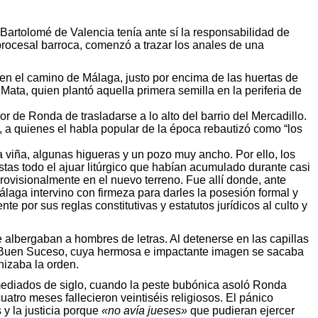
artolomé de Valencia tenía ante sí la responsabilidad de
a procesal barroca, comenzó a trazar los anales de una
 en el camino de Málaga, justo por encima de las huertas de
Mata, quien plantó aquella primera semilla en la periferia de
 de Ronda de trasladarse a lo alto del barrio del Mercadillo.
, a quienes el habla popular de la época rebautizó como “los
a viña, algunas higueras y un pozo muy ancho. Por ello, los
tas todo el ajuar litúrgico que habían acumulado durante casi
 provisionalmente en el nuevo terreno. Fue allí donde, ante
laga intervino con firmeza para darles la posesión formal y
e por sus reglas constitutivas y estatutos jurídicos al culto y
ue albergaban a hombres de letras. Al detenerse en las capillas
del Buen Suceso, cuya hermosa e impactante imagen se sacaba
nizaba la orden.
mediados de siglo, cuando la peste bubónica asoló Ronda
tro meses fallecieron veintiséis religiosos. El pánico
 y la justicia porque
«no avía jueses»
que pudieran ejercer