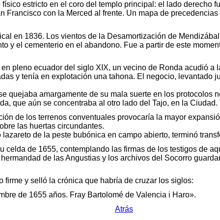
 físico estricto en el coro del templo principal: el lado derech
n Francisco con la Merced al frente. Un mapa de precedencias q
ical en 1836. Los vientos de la Desamortización de Mendizábal 
ento y el cementerio en el abandono. Fue a partir de este mome
n pleno ecuador del siglo XIX, un vecino de Ronda acudió a la 
das y tenía en explotación una tahona. El negocio, levantado j
, se quejaba amargamente de su mala suerte en los protocolos n
da, que aún se concentraba al otro lado del Tajo, en la Ciudad.
ción de los terrenos conventuales provocaría la mayor expansió
obre las huertas circundantes.
o lazareto de la peste bubónica en campo abierto, terminó tran
 celda de 1655, contemplando las firmas de los testigos de aq
 hermandad de las Angustias y los archivos del Socorro guardar
o firme y selló la crónica que habría de cruzar los siglos:
iembre de 1655 años. Fray Bartolomé de Valencia i Haro».
Atrás