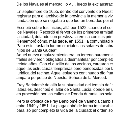
De los Navales al mercadillo y … luego la exclaustrac
En septiembre de 1655, dentro del convento de Nuestr
registrar para el archivo de la provincia la memoria v
fundación que se negaba a que fueran borrados por el
Escribió sobre los inicios, allá por 1522, cuando el 
los Navales. Recordó el fervor de los primeros ermitañ
la ciudad, dotando con presteza la ermita con sus pri
Rememoró cómo, más tarde, en 1551, la comunidad recib
Para este traslado fueron cruciales los solares de la
hijos de Santa Gudea”.
Aquel nuevo emplazamiento era un terreno puramente rú
frailes se vieron obligados a desmantelar por complet
treinta años. Con el auxilio de los vecinos, cargaron c
aquellas estructuras tempranas pero bendecidas por la
jurídica del recinto. Aquel esfuerzo continuado dio fru
amparo perpetuo de Nuestra Señora de la Merced.
Fray Bartolomé detalló la suntuosidad del templo defin
laterales, describió el altar de Santa Lucía, donde 
en procesión por las calles de Ronda durante las sol
Pero la crónica de Fray Bartolomé de Valencia cambia
entre 1649 y 1651. La plaga entró de forma implacabl
paralizó por completo la vida de la ciudad; el orden 