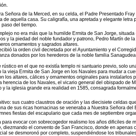
ión.
a Señora de la Merced, en su celda, el Padre Presentado Fray B
iva de aquella casa. Su caligrafía, una apretada y elegante letr
 paso del tiempo.
complejo no era más que la humilde Ermita de San Jorge, situada
os y la piedad del noble fundador y patrono, Pedro Martín de la 
meros ornamentos y sagrados altares.
ió la orden civil decretada por el Ayuntamiento y el Corregidor
branza donados por los herederos de la noble familia Sanagudea
stico en el que no existía templo ni santuario previo, solo un
o la vieja Ermita de San Jorge en los Navales para mudar a cues
on los altares, cálices y ornamentos originales para instalarlos
 herencia de los Navales, el vicario general del obispado de Má
to y la iglesia grande era realidad en 1585, consagrada formalment
itivo: sus cuatro claustros de oración y las diecisiete celdas q
en una de sus ricas hornacinas se veneraba a Nuestra Señora 
emnes fiestas del escapulario que cada mes de septiembre orga
 para evocar con sobrecogedor realismo los años dificiles de 
e, diezmando el convento de San Francisco, donde en apenas cua
social se desmoronó por completo, suspendiéndose los tribunales