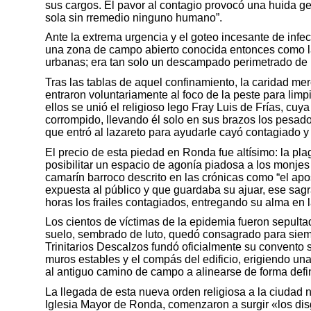
sus cargos. El pavor al contagio provocó una huida 
sola sin rremedio ninguno humano”.
Ante la extrema urgencia y el goteo incesante de infe
una zona de campo abierto conocida entonces como la 
urbanas; era tan solo un descampado perimetrado de p
Tras las tablas de aquel confinamiento, la caridad me
entraron voluntariamente al foco de la peste para limp
ellos se unió el religioso lego Fray Luis de Frías, cu
corrompido, llevando él solo en sus brazos los pesad
que entró al lazareto para ayudarle cayó contagiado 
El precio de esta piedad en Ronda fue altísimo: la pl
posibilitar un espacio de agonía piadosa a los monjes
camarín barroco descrito en las crónicas como “el a
expuesta al público y que guardaba su ajuar, ese sagr
horas los frailes contagiados, entregando su alma en 
Los cientos de víctimas de la epidemia fueron sepult
suelo, sembrado de luto, quedó consagrado para siemp
Trinitarios Descalzos fundó oficialmente su convento so
muros estables y el compás del edificio, erigiendo un
al antiguo camino de campo a alinearse de forma defin
La llegada de esta nueva orden religiosa a la ciudad n
Iglesia Mayor de Ronda, comenzaron a surgir «los disg