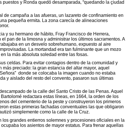
 sus puestos y Ronda quedó desamparada, “quedando la çiudad
nal de campaña a las afueras, un lazareto de confinamiento en
 una pequeña ermita. La zona carecía de alineaciones
rror.
cia y su hermano de hábito, Fray Francisco de Herrera,
 el pan de la limosna y administrar los últimos sacramentos. A
is trabajaba en un desvelo sobrehumano, expuesto al aire
 improvisadas. La mortandad era tan fulminante que un mozo
 en la más absoluta soledad entre las fosas.
sus celdas. Para evitar contagios dentro de la comunidad y
 más preciado: la gran estancia del altar mayor, aquel
ra Señora” donde se colocaba la imagen cuando no estaba
a y aislado del resto del convento, pasaron sus últimas
descampado de la calle del Santo Cristo de las Penas. Aquel
artolomé redactara estas líneas, en 1664, la orden de los
rrenos del cementerio de la peste y construyeron los primeros
Fueron estas primeras fachadas conventuales las que obligaron
bautizó simplemente como la calle de la Cruz.
n los grandes entierros solemnes y procesiones oficiales en la
n ocupaba los asientos de mayor estatus. Para frenar aquellas