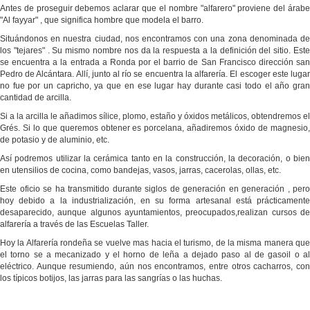
Antes de proseguir debemos aclarar que el nombre "alfarero" proviene del árabe
"Al fayyar" , que significa hombre que modela el barro.
Situándonos en nuestra ciudad, nos encontramos con una zona denominada de
los "tejares" . Su mismo nombre nos da la respuesta a la definición del sitio. Este
se encuentra a la entrada a Ronda por el barrio de San Francisco dirección san
Pedro de Alcántara. Allí, junto al río se encuentra la alfarería. El escoger este lugar
no fue por un capricho, ya que en ese lugar hay durante casi todo el año gran
cantidad de arcilla.
Si a la arcilla le añadimos sílice, plomo, estaño y óxidos metálicos, obtendremos el
Grés. Si lo que queremos obtener es porcelana, añadiremos óxido de magnesio,
de potasio y de aluminio, etc.
Así podremos utilizar la cerámica tanto en la construcción, la decoración, o bien
en utensilios de cocina, como bandejas, vasos, jarras, cacerolas, ollas, etc.
Este oficio se ha transmitido durante siglos de generación en generación , pero
hoy debido a la industrialización, en su forma artesanal está prácticamente
desaparecido, aunque algunos ayuntamientos, preocupados,realizan cursos de
alfarería a través de las Escuelas Taller.
Hoy la Alfarería rondeña se vuelve mas hacia el turismo, de la misma manera que
el torno se a mecanizado y el horno de leña a dejado paso al de gasoil o al
eléctrico. Aunque resumiendo, aún nos encontramos, entre otros cacharros, con
los típicos botijos, las jarras para las sangrías o las huchas.