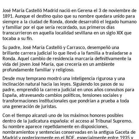
José María Castelló Madrid nació en Gerena el 3 de noviembre de
1891. Aunque el destino quiso que su nombre quedara unido para
siempre a la ciudad de Ronda, donde desarrolló el legado humano
y familiar por el que sería recordado, sus primeros días
transcurrieron en aquella localidad sevillana en un siglo XIX que
tocaba a su fin.
Su padre, José María Castelló y Carrasco, desempeñó una
brillante carrera judicial lo que llevó a la familia a trasladarse a
Ronda. Aquel cambio de residencia marcaría definitivamente la
vida del joven José María, que crecería en un ambiente
profundamente familiar y religioso.
Desde muy temprano mostró una inteligencia rigurosa y una
inclinación natural hacia las leyes. Siguiendo los pasos de su
padre, emprendió la carrera judicial en unos años convulsos para
España, atravesando cambios políticos, tensiones sociales y
transformaciones institucionales que pondrían a prueba a toda
una generación de juristas.
Con el tiempo alcanzó uno de los máximos honores posibles
dentro de la judicatura española: el acceso al Tribunal Supremo.
Su nombre aparece repetidamente en disposiciones,
nombramientos y sentencias conservadas en la antigua Gaceta de
Madrid y posteriormente en el BOE, especialmente entre 1935 y