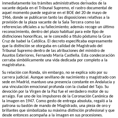
inmediatamente los trámites administrativos derivados de la
vacante dejada en el Tribunal Supremo, el rastro documental de
aquel momento puede seguirse en el BOE del 20 de mayo de
1966, donde se publicaron tanto las disposiciones relativas a la
provisión de la plaza vacante de la Sala Tercera como las
referencias oficiales a su fallecimiento; además recoge un último
reconocimiento, dentro del plazo habitual para este tipo de
distinciones honoríficas, se le concedió a título póstumo la Gran
Cruz de Isabel la Católica. El decreto especificaba expresamente
que la distinción se otorgaba en calidad de Magistrado del
Tribunal Supremo dentro de las atribuciones del ministro de
Asuntos Exteriores, Fernando María Castiella. Esta condecoración
cerraba simbólicamente una vida dedicada por completo a la
magistratura.
Su relación con Ronda, sin embargo, no se explica solo por su
carrera judicial. Aunque sevillano de nacimiento y magistrado con
sede en Madrid, mantuvo una presencia constante en Andalucía y
una vinculación emocional profunda con la ciudad del Tajo. Su
devoción por la Virgen de la Paz fue el verdadero motor de su
arraigo. Fue uno de los impulsores de la Coronación Canónica de
la imagen en 1947. Como gesto de entrega absoluta, regaló a la
patrona su bastón de mando de Magistrado, una pieza de oro y
brillantes que simbolizaba su máxima distinción profesional y que
desde entonces acompaña a la imagen en sus procesiones.